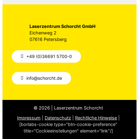
Laserzentrum Schorcht GmbH
Eichenweg 2
07616 Petersberg
+49 (0)36691 5700-0
info@schorcht.de
© 2026 | Laserzentrum Schorcht
Impressum
|
Datenschutz
|
Rechtliche Hinweise
|
[borlabs-cookie type="btn-cookie-preference"
title="Cockieeinstellungen" element="link"/]