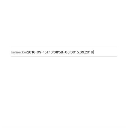
Service
FAQ
News & Aktuelles
bernecker
2016-09-15T13:08:58+00:00
15.09.2016
|
Kontakt
Suche nach: