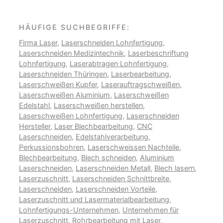
HÄUFIGE SUCHBEGRIFFE:
Firma Laser
,
Laserschneiden Lohnfertigung
,
Laserschneiden Medizintechnik
,
Laserbeschriftung
Lohnfertigung
,
Laserabtragen Lohnfertigung
,
Laserschneiden Thüringen
,
Laserbearbeitung
,
Laserschweißen Kupfer
,
Laserauftragschweißen
,
Laserschweißen Aluminium
,
Laserschweißen
Edelstahl
,
Laserschweißen herstellen
,
Laserschweißen Lohnfertigung
,
Laserschneiden
Hersteller
,
Laser Blechbearbeitung
,
CNC
Laserschneiden
,
Edelstahlverarbeitung
,
Perkussionsbohren
,
Laserschweissen Nachteile
,
Blechbearbeitung
,
Blech schneiden
,
Aluminium
Laserschneiden
,
Laserschneiden Metall
,
Blech lasern
,
Laserzuschnitt
,
Laserschneiden Schnittbreite
,
Laserschneiden
,
Laserschneiden Vorteile
,
Laserzuschnitt und Lasermaterialbearbeitung
,
Lohnfertigungs-Unternehmen
,
Unternehmen für
Laserzuschnitt
,
Rohrbearbeitung mit Laser
,