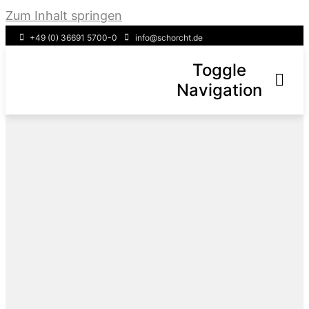
Zum Inhalt springen
+49 (0) 36691 5700-0
info@schorcht.de
Toggle
Navigation
Über uns
Leistungen
Service
FAQ
News & Aktuelles