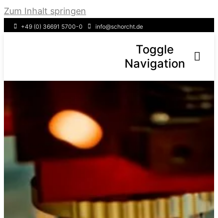
Zum Inhalt springen
+49 (0) 36691 5700-0
info@schorcht.de
Toggle
Navigation
Über uns
Leistungen
Service
FAQ
News & Aktuelles