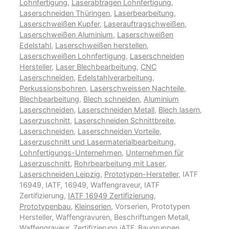
Lohnfertigung
,
Laserabtragen Lohnfertigung
,
Laserschneiden Thüringen
,
Laserbearbeitung
,
Laserschweißen Kupfer
,
Laserauftragschweißen
,
Laserschweißen Aluminium
,
Laserschweißen
Edelstahl
,
Laserschweißen herstellen
,
Laserschweißen Lohnfertigung
,
Laserschneiden
Hersteller
,
Laser Blechbearbeitung
,
CNC
Laserschneiden
,
Edelstahlverarbeitung
,
Perkussionsbohren
,
Laserschweissen Nachteile
,
Blechbearbeitung
,
Blech schneiden
,
Aluminium
Laserschneiden
,
Laserschneiden Metall
,
Blech lasern
,
Laserzuschnitt
,
Laserschneiden Schnittbreite
,
Laserschneiden
,
Laserschneiden Vorteile
,
Laserzuschnitt und Lasermaterialbearbeitung
,
Lohnfertigungs-Unternehmen
,
Unternehmen für
Laserzuschnitt
,
Rohrbearbeitung mit Laser
,
Laserschneiden Leipzig
,
Prototypen-Hersteller
, IATF
16949, IATF, 16949, Waffengraveur, IATF
Zertifizierung,
IATF 16949 Zertifizierung
,
Prototypenbau
,
Kleinserien
, Vorserien, Prototypen
Hersteller, Waffengravuren, Beschriftungen Metall,
Waffengraveur
, Zertifizierung iATF,
Baugruppen