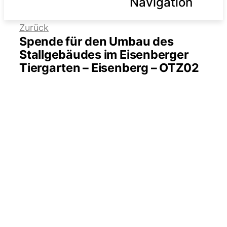
Navigation
Zurück
Über uns
Spende für den Umbau des
Stallgebäudes im Eisenberger
Leistungen
Tiergarten – Eisenberg – OTZ02
Service
FAQ
News & Aktuelles
Kontakt
Suche nach: