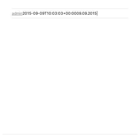
admin
2015-09-09T10:03:03+00:00
09.09.2015
|