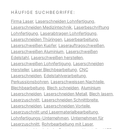
HÄUFIGE SUCHBEGRIFFE:
Firma Laser
,
Laserschneiden Lohnfertigung
,
Laserschneiden Medizintechnik
,
Laserbeschriftung
Lohnfertigung
,
Laserabtragen Lohnfertigung
,
Laserschneiden Thüringen
,
Laserbearbeitung
,
Laserschweißen Kupfer
,
Laserauftragschweißen
,
Laserschweißen Aluminium
,
Laserschweißen
Edelstahl
,
Laserschweißen herstellen
,
Laserschweißen Lohnfertigung
,
Laserschneiden
Hersteller
,
Laser Blechbearbeitung
,
CNC
Laserschneiden
,
Edelstahlverarbeitung
,
Perkussionsbohren
,
Laserschweissen Nachteile
,
Blechbearbeitung
,
Blech schneiden
,
Aluminium
Laserschneiden
,
Laserschneiden Metall
,
Blech lasern
,
Laserzuschnitt
,
Laserschneiden Schnittbreite
,
Laserschneiden
,
Laserschneiden Vorteile
,
Laserzuschnitt und Lasermaterialbearbeitung
,
Lohnfertigungs-Unternehmen
,
Unternehmen für
Laserzuschnitt
,
Rohrbearbeitung mit Laser
,