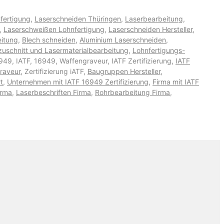
fertigung
,
Laserschneiden Thüringen
,
Laserbearbeitung
,
,
Laserschweißen Lohnfertigung
,
Laserschneiden Hersteller
,
itung
,
Blech schneiden
,
Aluminium Laserschneiden
,
zuschnitt und Lasermaterialbearbeitung
,
Lohnfertigungs-
949, IATF, 16949, Waffengraveur, IATF Zertifizierung,
IATF
raveur
, Zertifizierung iATF,
Baugruppen Hersteller
,
t
,
Unternehmen mit IATF 16949 Zertifizierung
,
Firma mit IATF
irma
,
Laserbeschriften Firma
,
Rohrbearbeitung Firma
,