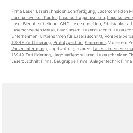
Firma Laser
,
Laserschneiden Lohnfertigung
,
Laserschneiden M
Laserschweißen Kupfer
,
Laserauftragschweißen
,
Laserschwei
Laser Blechbearbeitung
,
CNC Laserschneiden
,
Edelstahlverar
Laserschneiden Metall
,
Blech lasern
,
Laserzuschnitt
,
Laserschn
Unternehmen
,
Unternehmen für Laserzuschnitt
,
Rohrbearbeitu
16949 Zertifizierung
,
Prototypenbau
,
Kleinserien
, Vorserien, P
Vorserienfertigung
, Jagdwaffengravuren,
Laserschneiden Erfu
16949 Zertifizierung
,
Jagdwaffengravuren
,
Laserschneiden Fi
Laserzuschnitt Firma
,
Baugruppe Firma
,
Anlagentechnik Firma