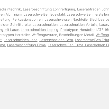
edizintechnik
,
Laserbeschriftung Lohnfertigung
,
Laserabtragen Lohn
ßen Aluminium
,
Laserschweißen Edelstahl
,
Laserschweißen herstellen
beitung
,
Perkussionsbohren
,
Laserschweissen Nachteile
,
Blechbearbe
eiden Schnittbreite
,
Laserschneiden
,
Laserschneiden Vorteile
,
Laser
ng mit Laser
,
Laserschneiden Leipzig
,
Prototypen-Hersteller
, IATF 16
rototypen Hersteller, Waffengravuren, Beschriftungen Metall,
Waffeng
rt
,
Laserschneiden Jena
,
Laserschneiden Gera
,
Laserschweißen Erfur
rma
,
Laserbeschriftung Firma
,
Laserschweißen Firma
,
Laserbohren F